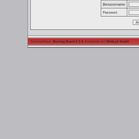
Benutzername:
Passwort:
Forensoftware:
Burning Board 2.3.4
,
Entwickelt von
WoltLab GmbH