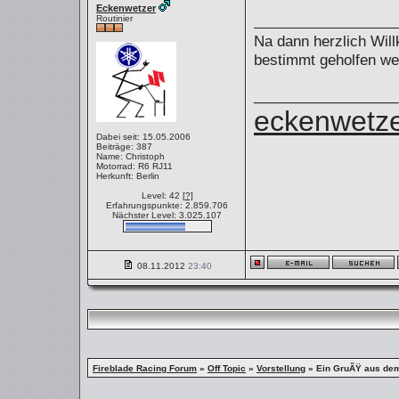
Eckenwetzer
Routinier
Na dann herzlich Will
bestimmt geholfen w
__________________
eckenwetze
Dabei seit: 15.05.2006
Beiträge: 387
Name: Christoph
Motorrad: R6 RJ11
Herkunft: Berlin
Level: 42
[?]
Erfahrungspunkte: 2.859.706
Nächster Level: 3.025.107
08.11.2012
23:40
Fireblade Racing Forum
»
Off Topic
»
Vorstellung
»
Ein GruÃŸ aus de