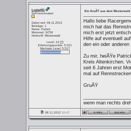
Loda#81
Ein GruÃŸ aus dem Westerwald
GrÃ¼nschnabel
Hallo liebe Racergem
Dabei seit: 08.11.2012
mich hat das Rennstr
Beiträge: 1
Name: Patrick
mich erst jetzt entsc
Motorrad: SC59
Herkunft: Westerwald
Hilfe auf eventuell 
Level: 14
[?]
den ein oder anderen m
Erfahrungspunkte: 5.021
Nächster Level: 5.517
Zu mir, heiÃŸe Patri
Kreis Altenkirchen. V
seit 6 Jahren erst Mo
mal auf Rennstrecke
GruÃŸ
__________________
wenn man rechts dreht
08.11.2012
10:47