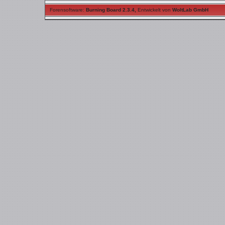
Forensoftware:
Burning Board 2.3.4
,
Entwickelt von
WoltLab GmbH