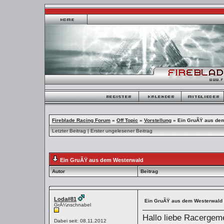
Fireblade Racing Forum
»
Off Topic
»
Vorstellung
»
Ein GruÃŸ aus de
Letzter Beitrag
|
Erster ungelesener Beitrag
Ein GruÃŸ aus dem Westerwald
Autor
Beitrag
Loda#81
Ein GruÃŸ aus dem Westerwald
GrÃ¼nschnabel
Hallo liebe Racergem
Dabei seit: 08.11.2012