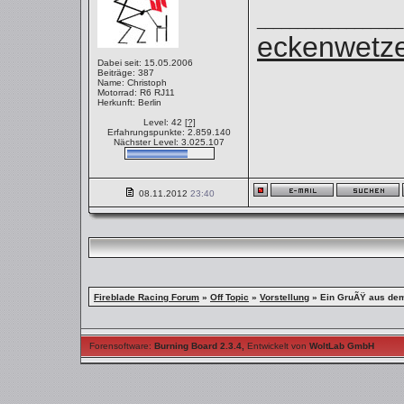
__________________
eckenwetze
Dabei seit: 15.05.2006
Beiträge: 387
Name: Christoph
Motorrad: R6 RJ11
Herkunft: Berlin
Level: 42
[?]
Erfahrungspunkte: 2.859.140
Nächster Level: 3.025.107
08.11.2012
23:40
Fireblade Racing Forum
»
Off Topic
»
Vorstellung
»
Ein GruÃŸ aus de
Forensoftware:
Burning Board 2.3.4
,
Entwickelt von
WoltLab GmbH