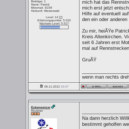
mich hat das Rennstr
Beiträge: 1
Name: Patrick
mich erst jetzt entsc
Motorrad: SC59
Herkunft: Westerwald
Hilfe auf eventuell 
Level: 14
[?]
den ein oder anderen m
Erfahrungspunkte: 5.020
Nächster Level: 5.517
Zu mir, heiÃŸe Patri
Kreis Altenkirchen. V
seit 6 Jahren erst Mo
mal auf Rennstrecke
GruÃŸ
__________________
wenn man rechts dreht
08.11.2012
10:47
Eckenwetzer
Routinier
Na dann herzlich Will
bestimmt geholfen w