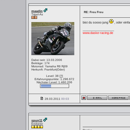
maadin
RE: Freu Freu
Tripel-As
bist du soooo jung
, oder einf
__________________
www.daske-racing.de
Dabei seit: 13.03.2006
Beiträge: 174
Motorrad: Yamaha R6 Rj09
Herkunft: Frankfurt(Oder)
Level: 38
[?]
Erfahrungspunkte: 1.296.672
Nächster Level: 1.460.206
28.03.2011
00:03
spun11
Eroberer