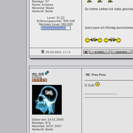
Beiträge: 57
Name: Andreas
Motorrad: Blade
So meine Lieben ick habs gescha
Herkunft: Berlin
Level: 31
[?]
Erfahrungspunkte: 356.048
Nächster Level: 369.628
Jetzt kann ich Richtig durchstart
25.03.2011
12:18
mc_eck
RE: Freu Freu
KÃ¶nig
O Gott
__________________
___________________________
Dabei seit: 14.01.2006
Beiträge: 872
Motorrad: SC57 2007
Herkunft: Berlin