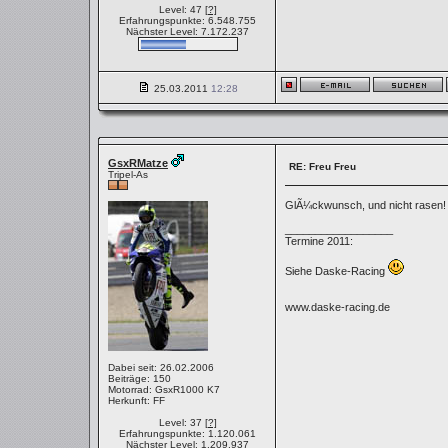
Level: 47
[?]
Erfahrungspunkte: 6.548.755
Nächster Level: 7.172.237
25.03.2011
12:28
GsxRMatze
RE: Freu Freu
Tripel-As
GlÃ¼ckwunsch, und nicht rasen
__________________
Termine 2011:
Siehe Daske-Racing
www.daske-racing.de
Dabei seit: 26.02.2006
Beiträge: 150
Motorrad: GsxR1000 K7
Herkunft: FF
Level: 37
[?]
Erfahrungspunkte: 1.120.061
Nächster Level: 1.209.937