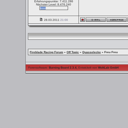
Erfahrungspunkte: 7.411.286
Nächster Level: 8.476.240
28.03.2011
21:00
Fireblade Racing Forum
»
Off Topic
»
Quasselecke
»
Freu Freu
Forensoftware:
Burning Board 2.3.4
,
Entwickelt von
WoltLab GmbH