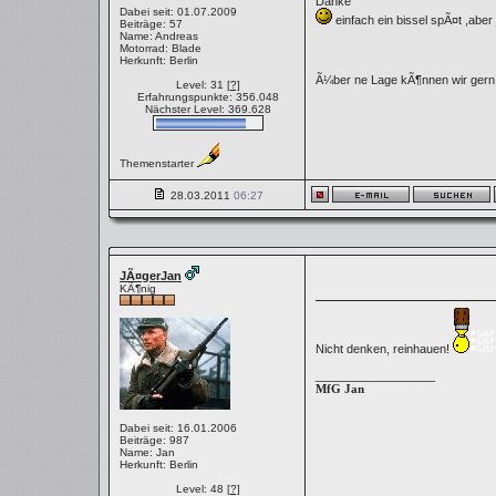
Danke
Dabei seit: 01.07.2009
einfach ein bissel spÃ¤t ,aber
Beiträge: 57
Name: Andreas
Motorrad: Blade
Herkunft: Berlin
Ã¼ber ne Lage kÃ¶nnen wir ger
Level: 31
[?]
Erfahrungspunkte: 356.048
Nächster Level: 369.628
Themenstarter
28.03.2011
06:27
JÃ¤gerJan
KÃ¶nig
Nicht denken, reinhauen!
__________________
MfG Jan
Dabei seit: 16.01.2006
Beiträge: 987
Name: Jan
Herkunft: Berlin
Level: 48
[?]