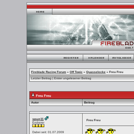
Fireblade Racing Forum
»
Off Topic
»
Quasselecke
»
Freu Freu
Letzter Beitrag
|
Erster ungelesener Beitrag
Freu Freu
Autor
Beitrag
spun11
Freu Freu
Eroberer
Dabei seit: 01.07.2009