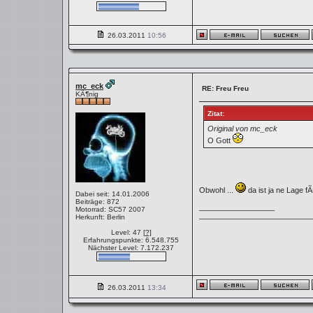
26.03.2011
10:56
mc_eck
RE: Freu Freu
KÃ¶nig
Zitat:
Original von mc_eck
O Gott
Obwohl ...
da ist ja ne Lage fÃ
Dabei seit: 14.01.2006
Beiträge: 872
__________________
Motorrad: SC57 2007
___________________________
Herkunft: Berlin
Level: 47
[?]
Erfahrungspunkte: 6.548.755
Nächster Level: 7.172.237
26.03.2011
13:34