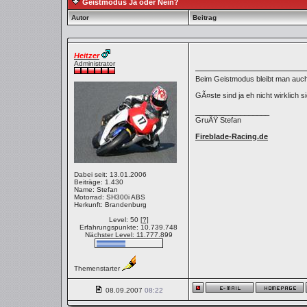
Geistmodus Ja oder Nein?
Autor
Beitrag
Heitzer
Administrator
Beim Geistmodus bleibt man auch 
GÃ¤ste sind ja eh nicht wirklich si
__________________
GruÃŸ Stefan
Fireblade-Racing.de
Dabei seit: 13.01.2006
Beiträge: 1.430
Name: Stefan
Motorrad: SH300i ABS
Herkunft: Brandenburg
Level: 50
[?]
Erfahrungspunkte: 10.739.748
Nächster Level: 11.777.899
Themenstarter
08.09.2007
08:22