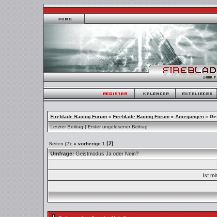
Fireblade Racing Forum
»
Fireblade Racing Forum
»
Anregungen
»
Ge
Letzter Beitrag
|
Erster ungelesener Beitrag
[2]
Seiten (2):
« vorherige
1
Umfrage:
Geistmodus Ja oder Nein?
Ist mi