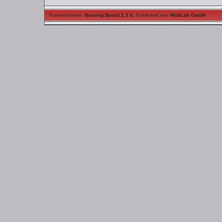
Forensoftware:
Burning Board 2.3.4
,
Entwickelt von
WoltLab GmbH