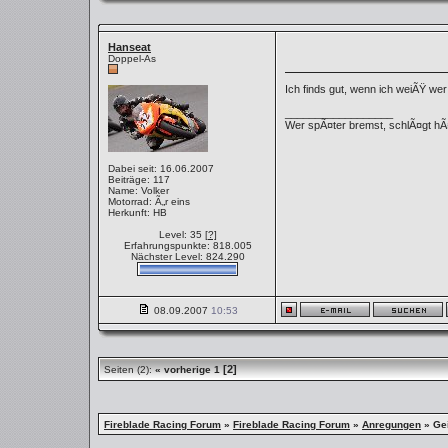
Hanseat
Doppel-As
Ich finds gut, wenn ich weiÃŸ wer 
__________________
Wer spÃ¤ter bremst, schlÃ¤gt hÃ¤
Dabei seit: 16.06.2007
Beiträge: 117
Name: Volker
Motorrad: Ã„r eins
Herkunft: HB
Level: 35
[?]
Erfahrungspunkte: 818.005
Nächster Level: 824.290
08.09.2007
10:53
[2]
Seiten (2):
« vorherige
1
Fireblade Racing Forum
»
Fireblade Racing Forum
»
Anregungen
»
Ge