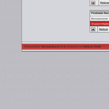
Heitze
Fireblade Ra
Benutzername
Gruppenmitglie
Heitzer
Forensoftware:
Burning Board 2.3.4
,
Entwickelt von
WoltLab GmbH