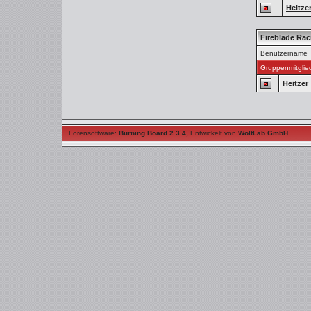
Heitze
Fireblade Ra
Benutzername
Gruppenmitglie
Heitzer
Forensoftware:
Burning Board 2.3.4
,
Entwickelt von
WoltLab GmbH