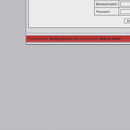
Benutzername:
Passwort:
Forensoftware:
Burning Board 2.3.4
,
Entwickelt von
WoltLab GmbH