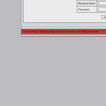
Benutzername:
Passwort:
Forensoftware:
Burning Board 2.3.4
,
Entwickelt von
WoltLab GmbH