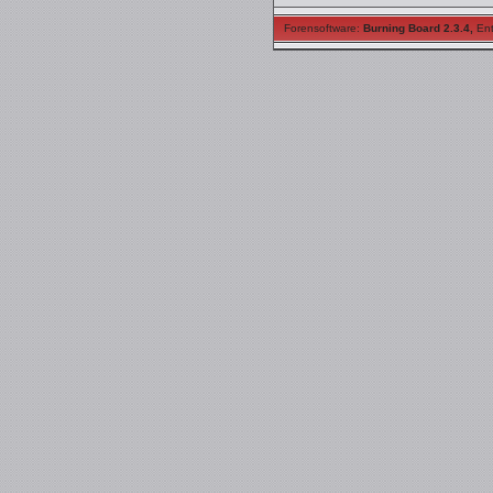
Forensoftware:
Burning Board 2.3.4
,
Ent