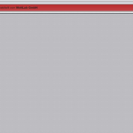
wickelt von
WoltLab GmbH