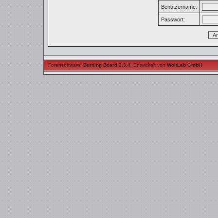
Benutzername:
Passwort:
Forensoftware:
Burning Board 2.3.4
,
Entwickelt von
WoltLab GmbH