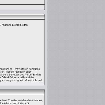
u folgende Möglichkeiten:
tigen müssen. Desweiteren benötigen
hren Account festlegen oder
n andere Benutzer des Forum E-Mails
hre E-Mail-Adresse während der
istrierung zwingend erforderlich sind.
machen. Cookies werden dazu benutzt,
en ist oder nicht, dass Sie