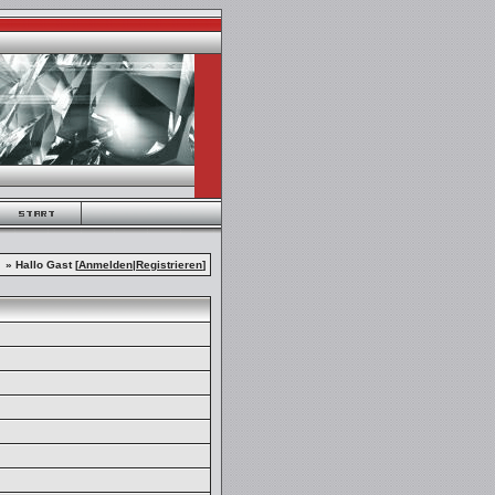
» Hallo Gast [
Anmelden
|
Registrieren
]