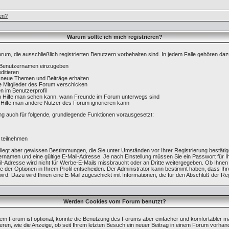
en?
Warum sollte ich mich registrieren?
rum, die ausschließlich registrierten Benutzern vorbehalten sind. In jedem Falle gehören daz
n Benutzernamen einzugeben
ditieren
 neue Themen und Beiträge erhalten
e Mitglieder des Forum verschicken
n im Benutzerprofil
ren Hilfe man sehen kann, wann Freunde im Forum unterwegs sind
ren Hilfe man andere Nutzer des Forum ignorieren kann
ng auch für folgende, grundlegende Funktionen vorausgesetzt:
 teilnehmen
terliegt aber gewissen Bestimmungen, die Sie unter Umständen vor Ihrer Registrierung bestä
zernamen und eine gültige E-Mail-Adresse. Je nach Einstellung müssen Sie ein Passwort für I
-Adresse wird nicht für Werbe-E-Mails missbraucht oder an Dritte weitergegeben. Ob Ihne
fe der Optionen in Ihrem Profil entscheiden. Der Administrator kann bestimmt haben, dass I
 wird. Dazu wird Ihnen eine E-Mail zugeschickt mit Informationen, die für den Abschluß der Reg
Werden Cookies vom Forum benutzt?
em Forum ist optional, könnte die Benutzung des Forums aber einfacher und komfortabler 
ren, wie die Anzeige, ob seit Ihrem letzten Besuch ein neuer Beitrag in einem Forum vorhand