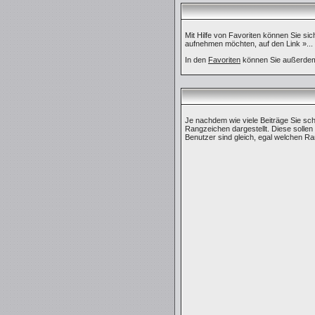
Mit Hilfe von Favoriten können Sie si
aufnehmen möchten, auf den Link »...
In den
Favoriten
können Sie außerdem 
Je nachdem wie viele Beiträge Sie s
Rangzeichen dargestellt. Diese sollen 
Benutzer sind gleich, egal welchen Ra