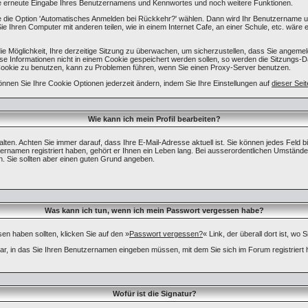
 erneute Eingabe Ihres Benutzernamens und Kennwortes und noch weitere Funktionen.
ie die Option 'Automatisches Anmelden bei Rückkehr?' wählen. Dann wird Ihr Benutzername 
e Ihren Computer mit anderen teilen, wie in einem Internet Cafe, an einer Schule, etc. wäre 
 Möglichkeit, Ihre derzeitige Sitzung zu überwachen, um sicherzustellen, dass Sie angemel
 Informationen nicht in einem Cookie gespeichert werden sollen, so werden die Sitzungs-Da
 Cookie zu benutzen, kann zu Problemen führen, wenn Sie einen Proxy-Server benutzen.
önnen Sie Ihre Cookie Optionen jederzeit ändern, indem Sie Ihre Einstellungen auf
dieser Seit
Wie kann ich mein Profil bearbeiten?
u halten. Achten Sie immer darauf, dass Ihre E-Mail-Adresse aktuell ist. Sie können jedes Feld 
ernamen registriert haben, gehört er Ihnen ein Leben lang. Bei ausserordentlichen Umständ
. Sie sollten aber einen guten Grund angeben.
Was kann ich tun, wenn ich mein Passwort vergessen habe?
n haben sollten, klicken Sie auf den »
Passwort vergessen?
« Link, der überall dort ist, w
ar, in das Sie Ihren Benutzernamen eingeben müssen, mit dem Sie sich im Forum registrier
Wofür ist die Signatur?