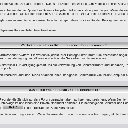
önnen Sie eine Signatur erstellen. Das ist ein Stück Text welches am Ende jeder Ihrer Beitr
ubt, haben Sie die Option Ihre Signatur bei jeder Beitragserstellung anzufügen. Wenn Sie eine
rag anfügen. Sie können in jedem Beitrag wählen, ob Ihre Signatur in diesem Beitrag angefüg
glich aus einem Beitrag entfernen bzw. hinzufügen, dazu müssen Sie den Beitrag bearbeiten 
Signatureditors
erstellen bzw. bearbeiten.
Wie bekomme ich ein Bild unter meinen Benutzernamen?
erbilder
oder
Avatare
. Sie werden in jedem Ihrer Beiträge unter Ihrem Benutzernamen angeze
rator zur Verfügung gestellt werden und die, die Sie selber hochladen können.
enutzerbilder zur Verfügung gestellt und die Verwendung von Benutzerbildern erlaubt haben, k
ntspricht.
enutzerbilder erlauben. Diese erlauben Ihnen Ihr eigenes Benutzerbild von Ihrem Computer 
Was ist die Freunde-Liste und die Ignorierliste?
 Freunde, die Sie sich auf dem Forum gemacht haben, auflisten und speichern. Wenn Sie
hier
nterwegs ist und ihnen eine Private Nachricht schicken. Sie können jeden Benutzer des Fo
ton
in dem Beitrag des Benutzers klicken.
mte Benutzer zu ignorieren. Wenn Sie jemanden zu der Ignorier-Liste hinzufügen, ist der Benu