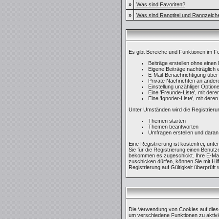
»
Was sind Favoriten?
»
Was sind Rangtitel und Rangzeich
Es gibt Bereiche und Funktionen im Fo
Beiträge erstellen ohne eine
Eigene Beiträge nachträglich e
E-Mail-Benachrichtigung über
Private Nachrichten an ander
Einstellung unzähliger Optione
Eine 'Freunde-Liste', mit de
Eine 'Ignorier-Liste', mit de
Unter Umständen wird die Registrieru
Themen starten
Themen beantworten
Umfragen erstellen und daran
Eine Registrierung ist kostenfrei, un
Sie für die Registrierung einen Benut
bekommen es zugeschickt. Ihre E-Mail
zuschicken dürfen, können Sie mit Hil
Registrierung auf Gültigkeit überprüft
Die Verwendung von Cookies auf dies
um verschiedene Funktionen zu aktivie