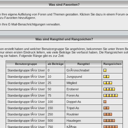
Was sind Favoriten?
ch Ihre eigene Auflistung von Foren und Themen gestalten. Klicken Sie dazu in einem Forum o
 zu Favoriten hinzufügen«.
Ihre E-Mail-Benachrichtigungen verwalten.
Was sind Rangtitel und Rangzeichen?
chon erstellt haben und welcher Benutzergruppe Sie angehören, bekommen Sie unter Ihrem B
nur einen ersten Eindruck liefern, wie viele Beiträge Sie verfasst haben. Die Rangzeichen sol
ng sie haben. Folgende Ränge gibt es zur Zeit:
Benutzergruppe
ab Beiträge
Rangtitel
Rangzeichen
Standardgruppe fÃ¼r User
0
GrÃ¼nschnabel
Standardgruppe fÃ¼r User
10
Jungspund
Standardgruppe fÃ¼r User
25
Mitglied
Standardgruppe fÃ¼r User
50
Eroberer
Standardgruppe fÃ¼r User
75
Foren As
Standardgruppe fÃ¼r User
100
Doppel-As
Standardgruppe fÃ¼r User
150
Tripel-As
Standardgruppe fÃ¼r User
250
Routinier
Standardgruppe fÃ¼r User
500
Haudegen
Standardgruppe fÃ¼r User
750
KÃ¶nig