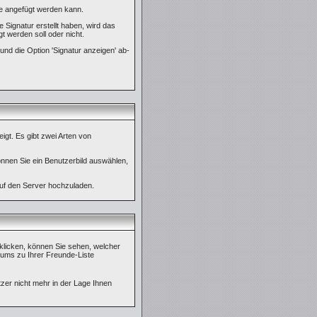
äge angefügt werden kann.
 Signatur erstellt haben, wird das
t werden soll oder nicht.
und die Option 'Signatur anzeigen' ab-
igt. Es gibt zwei Arten von
önnen Sie ein Benutzerbild auswählen,
auf den Server hochzuladen.
klicken, können Sie sehen, welcher
rums zu Ihrer Freunde-Liste
tzer nicht mehr in der Lage Ihnen