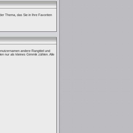
der Thema, das Sie in Ihre Favoriten
enutzernamen andere Rangtitel und
len nur als kleines Gimmik zählen. Alle