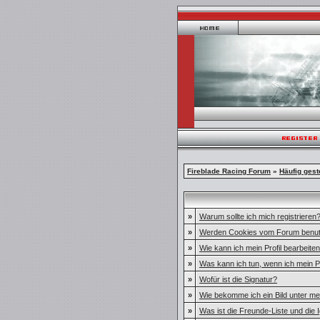
Fireblade Racing Forum
»
Häufig gest
»
Warum sollte ich mich registrieren
»
Werden Cookies vom Forum benut
»
Wie kann ich mein Profil bearbeite
»
Was kann ich tun, wenn ich mein
»
Wofür ist die Signatur?
»
Wie bekomme ich ein Bild unter 
»
Was ist die Freunde-Liste und die I