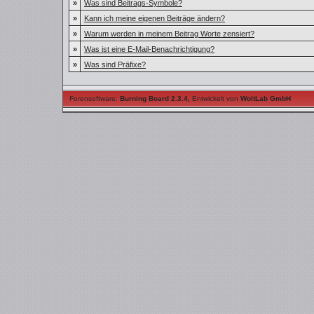
»
Was sind Beitrags-Symbole?
»
Kann ich meine eigenen Beiträge ändern?
»
Warum werden in meinem Beitrag Worte zensiert?
»
Was ist eine E-Mail-Benachrichtigung?
»
Was sind Präfixe?
Forensoftware:
Burning Board 2.3.4
,
Entwickelt von
WoltLab GmbH