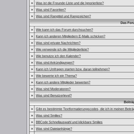
»
Was ist die Freunde-Liste und die Ignorierliste?
»
Was sind Favoriten?
»
Was sind Rangtitel und Rangzeichen?
Das For
»
Wie kann ich das Forum durchsuchen?
»
Kann ich anderen Mitgliedern E-Mails schicken?
»
Was sind private Nachrichten?
»
Wie verwende ich die Mitgliederliste?
»
Wie benutze ich den Kalender?
»
Was sind Ankündigungen?
»
Kann ich Umfragen starten bzw. daran teilnehmen?
»
Wie bewerte ich ein Thema?
»
Kann ich andere Mitglieder bewerten?
»
Was sind Moderatoren?
»
Was sind Benutzerlevel?
Beiträ
»
Gibt es bestimmte Textformatierungscodes, die ich in meinen Beit
»
Was sind Smilies?
»
BBCode Schnellauswahl und klickbare Smilies
»
Was sind Dateianhänge?