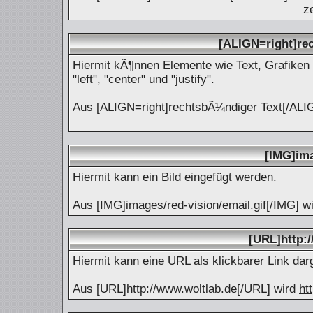
z
[ALIGN=right]re
Hiermit kÃ¶nnen Elemente wie Text, Grafiken 
"left", "center" und "justify".
Aus [ALIGN=right]rechtsbÃ¼ndiger Text[/ALI
[IMG]ima
Hiermit kann ein Bild eingefügt werden.
Aus [IMG]images/red-vision/email.gif[/IMG] w
[URL]http:
Hiermit kann eine URL als klickbarer Link dar
Aus [URL]http://www.woltlab.de[/URL] wird
ht