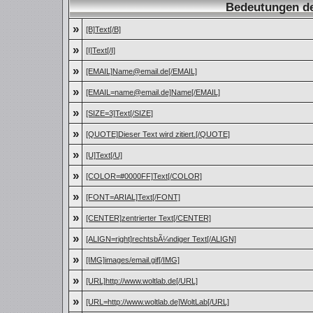
Bedeutungen d
»
[B]Text[/B]
»
[I]Text[/I]
»
[EMAIL]Name@email.de[/EMAIL]
»
[EMAIL=name@email.de]Name[/EMAIL]
»
[SIZE=3]Text[/SIZE]
»
[QUOTE]Dieser Text wird zitiert.[/QUOTE]
»
[U]Text[/U]
»
[COLOR=#0000FF]Text[/COLOR]
»
[FONT=ARIAL]Text[/FONT]
»
[CENTER]zentrierter Text[/CENTER]
»
[ALIGN=right]rechtsbÃ¼ndiger Text[/ALIGN]
»
[IMG]images/email.gif[/IMG]
»
[URL]http://www.woltlab.de[/URL]
»
[URL=http://www.woltlab.de]WoltLab[/URL]