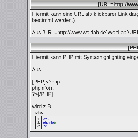
[URL=http://www
Hiermit kann eine URL als klickbarer Link dar
bestimmt werden.)
Aus [URL=http://www.woltlab.de]WoltLab[/UR
[PH
Hiermit kann PHP mit Syntaxhighlighting eing
Aus
[PHP]<?php
phpinfo();
?>[/PHP]
wird z.B.
php:
1:
<?php
2:
phpinfo
();
3:
?>