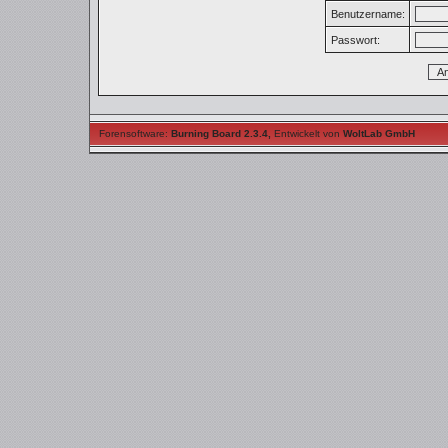
Benutzername:
Passwort:
Forensoftware:
Burning Board 2.3.4
,
Entwickelt von
WoltLab GmbH