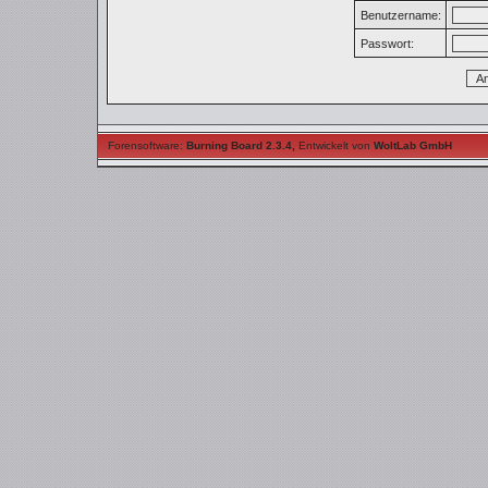
Benutzername:
Passwort:
Forensoftware:
Burning Board 2.3.4
,
Entwickelt von
WoltLab GmbH