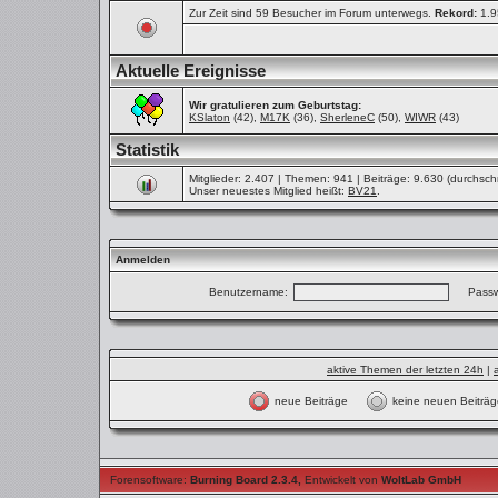
Zur Zeit sind 59 Besucher im Forum unterwegs.
Rekord:
1.9
Aktuelle Ereignisse
Wir gratulieren zum Geburtstag:
KSlaton
(42),
M17K
(36),
SherleneC
(50),
WIWR
(43)
Statistik
Mitglieder: 2.407 | Themen: 941 | Beiträge: 9.630 (durchschn
Unser neuestes Mitglied heißt:
BV21
.
Anmelden
Benutzername:
Passw
aktive Themen der letzten 24h
|
neue Beiträge
keine neuen Beit
Forensoftware:
Burning Board 2.3.4
,
Entwickelt von
WoltLab GmbH