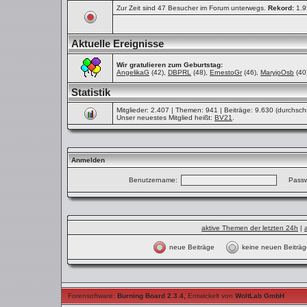
Zur Zeit sind 47 Besucher im Forum unterwegs.
Rekord:
1.9
Aktuelle Ereignisse
Wir gratulieren zum Geburtstag:
AngelikaG
(42),
DBPRL
(48),
ErnestoGr
(46),
MaryjoOsb
(40
Statistik
Mitglieder: 2.407 | Themen: 941 | Beiträge: 9.630 (durchschn
Unser neuestes Mitglied heißt:
BV21
.
Anmelden
Benutzername:
Passw
aktive Themen der letzten 24h
|
neue Beiträge
keine neuen Beit
Forensoftware:
Burning Board 2.3.4
,
Entwickelt von
WoltLab GmbH