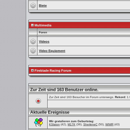
Biete
Multimedia
Foren
Videos
Video Equipment
Fireblade Racing Forum
Zur Zeit sind 163 Benutzer online.
Zur Zeit sind 163 Besucher im Forum unterwegs.
Rekord:
1.
Aktuelle Ereignisse
Wir gratulieren zum Geburtstag:
KSlaton
(42),
M17K
(36),
SherleneC
(50),
WIWR
(43)