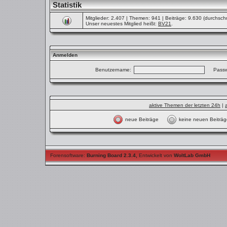
Statistik
Mitglieder: 2.407 | Themen: 941 | Beiträge: 9.630 (durchschn
Unser neuestes Mitglied heißt:
BV21
.
Anmelden
Benutzername:
Passw
aktive Themen der letzten 24h
|
neue Beiträge
keine neuen Beit
Forensoftware:
Burning Board 2.3.4
,
Entwickelt von
WoltLab GmbH