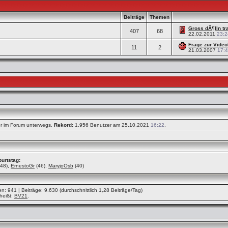
Beiträge
Themen
Gross dÃ¶lln tr
407
68
22.02.2011
23:2
Frage zur Video
11
2
21.03.2007
17:
er im Forum unterwegs.
Rekord:
1.956 Benutzer am 25.10.2021
16:22
.
urtstag:
48),
ErnestoGr
(46),
MaryjoOsb
(40)
n: 941 | Beiträge: 9.630 (durchschnittlich 1,28 Beiträge/Tag)
heißt:
BV21
.