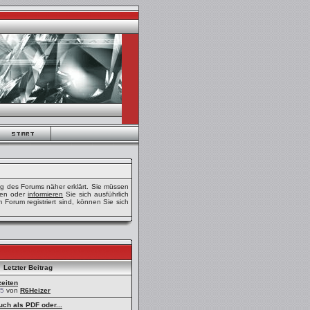
ng des Forums näher erklärt. Sie müssen
eren oder
informieren
Sie sich ausführlich
 Forum registriert sind, können Sie sich
Letzter Beitrag
eiten
05
von
R6Heizer
ch als PDF oder...