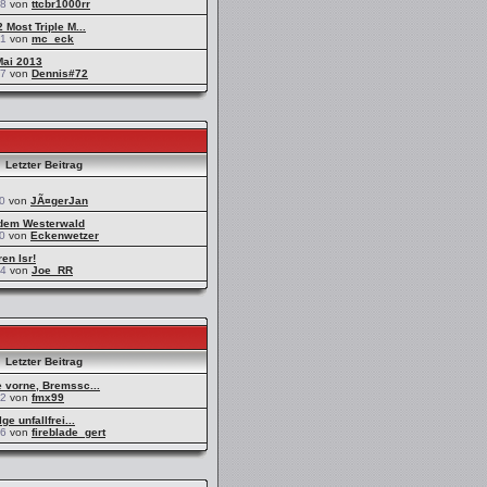
28
von
ttcbr1000rr
 Most Triple M...
21
von
mc_eck
Mai 2013
07
von
Dennis#72
Letzter Beitrag
0
von
JÃ¤gerJan
dem Westerwald
0
von
Eckenwetzer
ren lsr!
44
von
Joe_RR
Letzter Beitrag
 vorne, Bremssc...
42
von
fmx99
ge unfallfrei...
36
von
fireblade_gert