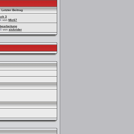
Letzter Beitrag
ack 3
4
von
Mic67
bearbeitung
46
von
sickrider