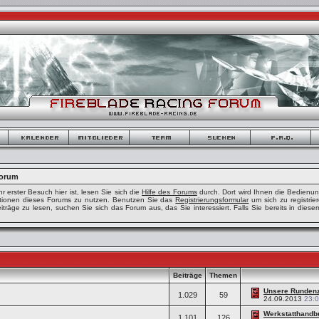
Forum
r erster Besuch hier ist, lesen Sie sich die
Hilfe des Forums
durch. Dort wird Ihnen die Bedienu
nktionen dieses Forums zu nutzen. Benutzen Sie das
Registrierungsformular
um sich zu registri
räge zu lesen, suchen Sie sich das Forum aus, das Sie interessiert. Falls Sie bereits in diesem
Beiträge
Themen
Unsere Rundenz
1.029
59
24.09.2013
23:
Werkstatthandbu
1.101
126