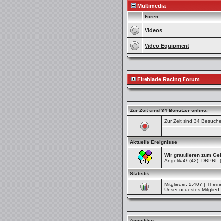
Multimedia
Foren
Videos
Video Equipment
Fireblade Racing Forum
Zur Zeit sind 34 Benutzer online.
Zur Zeit sind 34 Besuch
Aktuelle Ereignisse
Wir gratulieren zum Geb
AngelikaG
(42),
DBPRL
(
Statistik
Mitglieder: 2.407 | Theme
Unser neuestes Mitglied 
Anmelden