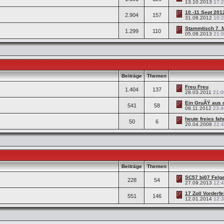
13.10.2013
17:
10.-11.Sept 2012
2.904
157
31.08.2012
10:
Stammtisch 7. 
1.299
110
05.08.2013
21:
Beiträge
Themen
Freu Freu
1.404
137
28.03.2011
21:0
Ein GruÃŸ aus 
541
58
08.11.2012
23:4
heute freies fah
50
6
20.04.2008
22:
Beiträge
Themen
SC57 bj07 Felge
228
54
27.09.2013
12:
17 Zoll Vorderfel
551
146
12.01.2014
12: