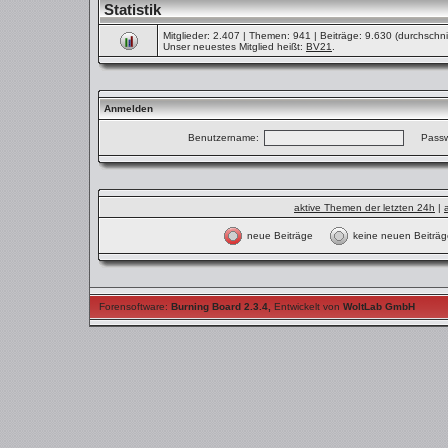
Statistik
Mitglieder: 2.407 | Themen: 941 | Beiträge: 9.630 (durchschnit
Unser neuestes Mitglied heißt:
BV21
.
Anmelden
Benutzername:
Passw
aktive Themen der letzten 24h
|
neue Beiträge
keine neuen Beit
Forensoftware:
Burning Board 2.3.4
,
Entwickelt von
WoltLab GmbH