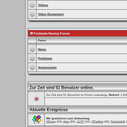
Videos
Video Equipment
Fireblade Racing Forum
Foren
News
Probleme
Anregungen
Zur Zeit sind 51 Benutzer online.
Zur Zeit sind 51 Besucher im Forum unterwegs.
Rekord:
1.95
Aktuelle Ereignisse
Wir gratulieren zum Geburtstag:
AToney
(46),
Atze
(66),
CLFT
(44),
CPartlow
(48),
Fernando0
(