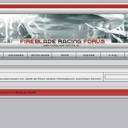
enutzernamen ein, damit wir Ihnen weitere Informationen zuschicken können.
wickelt von
WoltLab GmbH