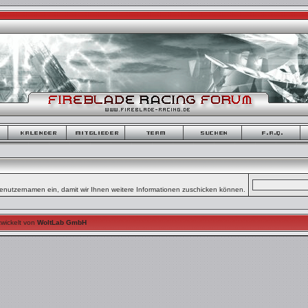
enutzernamen ein, damit wir Ihnen weitere Informationen zuschicken können.
wickelt von
WoltLab GmbH