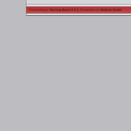
Forensoftware:
Burning Board 2.3.4
,
Entwickelt von
WoltLab GmbH