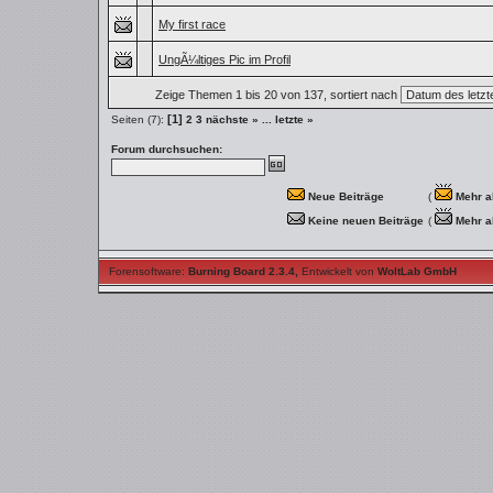
My first race
UngÃ¼ltiges Pic im Profil
Zeige Themen 1 bis 20 von 137, sortiert nach
[1]
Seiten (7):
2
3
nächste »
...
letzte »
Forum durchsuchen:
Neue Beiträge
(
Mehr a
Keine neuen Beiträge
(
Mehr a
Forensoftware:
Burning Board 2.3.4
,
Entwickelt von
WoltLab GmbH