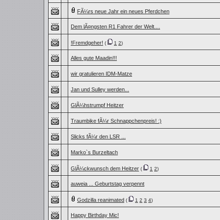
FÃ¼rs neue Jahr ein neues Pferdchen
Dem lÃ¤ngsten R1 Fahrer der Welt....
!Fremdgeher!
(
1
2
)
Alles gute Maadin!!!
wir gratulieren IDM-Matze
Jan und Sulley werden...
GlÃ¼hstrumpf Heitzer
Traumbike fÃ¼r Schnappchenpreis! :)
Slicks fÃ¼r den LSR ...
Marko`s Burzeltach
GlÃ¼ckwunsch dem Heitzer
(
1
2
)
auweia ... Geburtstag verpennt
Godzilla reanimated
(
1
2
3
4
)
Happy Birthday Mic!